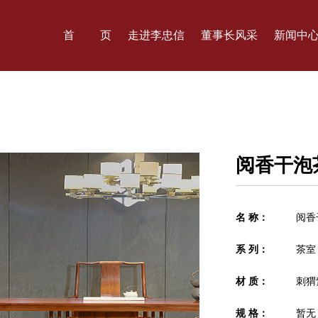
首
页
走进李忠信
董事长风采
新闻中
阅香干泡
名 称：
阅香
系 列：
茶室
材 质：
刺猬
规 格：
暂无