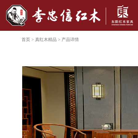
首页
>
真红木精品
>
产品详情