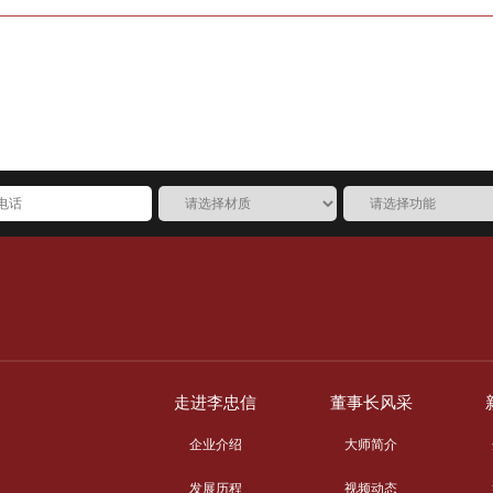
走进李忠信
董事长风采
企业介绍
大师简介
发展历程
视频动态