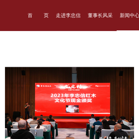
首
页
走进李忠信
董事长风采
新闻中