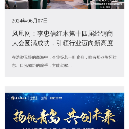
2024年06月07日
​凤凰网：李忠信红木第十四届经销商
大会圆满成功，引领行业迈向新高度
在浩渺无垠的商海中，企业宛若一叶扁舟，唯有那些胸怀壮
志、目光如炬的舵手，方能驾驭...