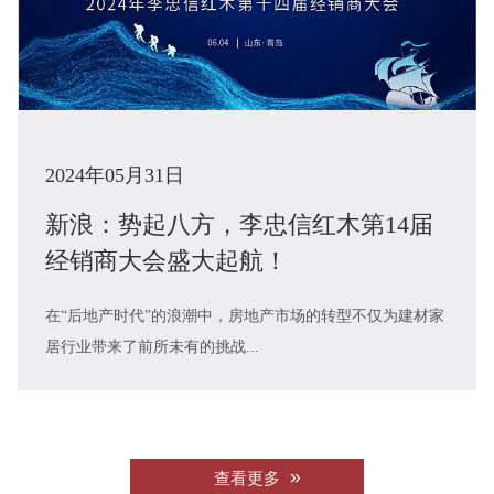
2024年05月31日
新浪：势起八方，李忠信红木第14届
经销商大会盛大起航！
在“后地产时代”的浪潮中，房地产市场的转型不仅为建材家
居行业带来了前所未有的挑战...
查看更多