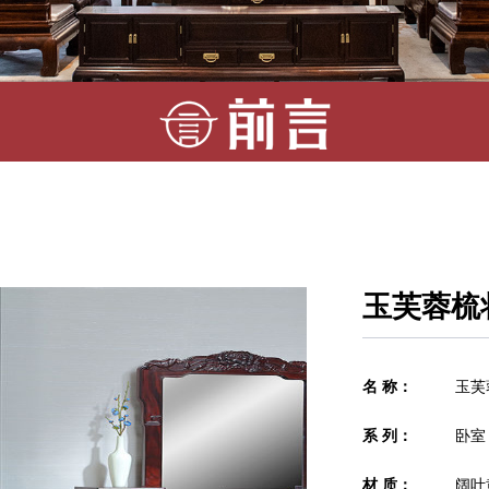
玉芙蓉梳
名 称：
玉芙
系 列：
卧室
材 质：
阔叶