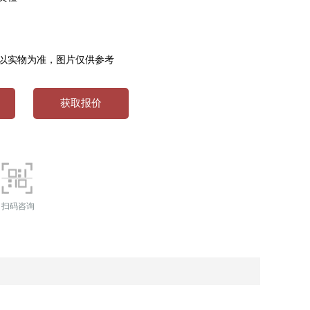
以实物为准，图片仅供参考
获取报价
扫码咨询