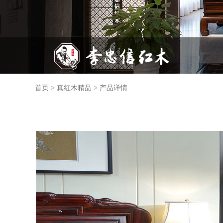
首页
>
真红木精品
>
产品详情