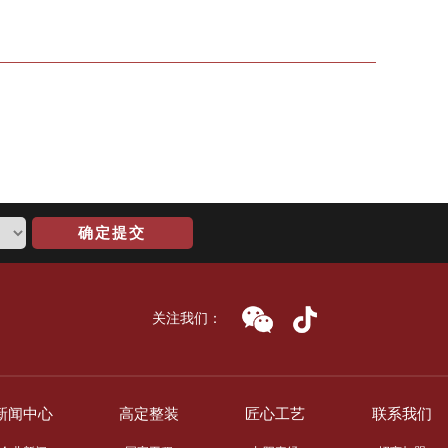
确定提交
关注我们：
新闻中心
高定整装
匠心工艺
联系我们