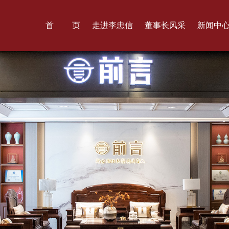
首
页
走进李忠信
董事长风采
新闻中