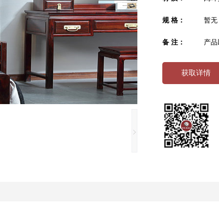
规 格：
暂无
备 注：
产品
获取详情