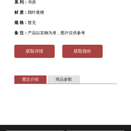
系 列：
书房
材 质：
阔叶黄檀
规 格：
暂无
备 注：
产品以实物为准，图片仅供参考
获取详情
获取报价
图文介绍
商品参数