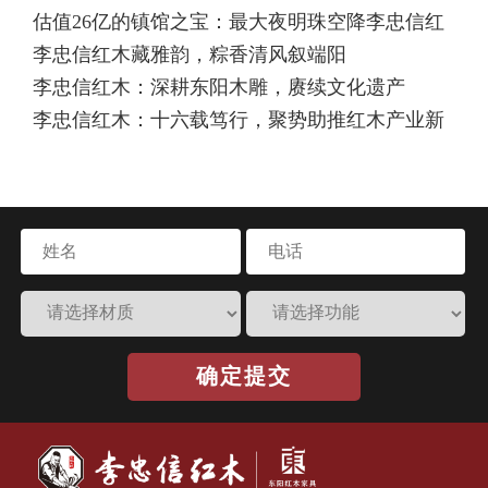
估值26亿的镇馆之宝：最大夜明珠空降李忠信红
木产业高质量发展
​李忠信红木藏雅韵，粽香清风叙端阳
木艺术馆
李忠信红木：深耕东阳木雕，赓续文化遗产
李忠信红木：十六载笃行，聚势助推红木产业新
变革
确定提交