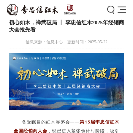
首页
>
新闻中心
>
新闻详情
初心如木，禅武破局 丨 李忠信红木2025年经销商
大会抢先看
信息来源：信息中心 更新时间：2025-05-22
备受瞩目的红木界盛会——
第15届李忠信红木
全国经销商大会
，现已进入紧张倒计时阶
段，‌
吸引