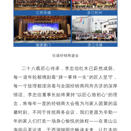
往届经销商盛会
二十八载匠心传承，李忠信红木已蔚然成荫。
每一道年轮都镌刻着"择一事终一生"的匠人坚守，
每一寸纹理都浸润着与全国经销商同舟共济的深厚
情谊。李忠信董事长始终秉持"以匠心致初心"的理
念，将每年一度的经销商大会视为与家人团聚的温
馨时刻。不同于传统商务会议，我们更愿为辛勤一
年的家人们打造一场身心愉悦的旅程——在黄山云
海间品茗论道，于西湖烟雨中畅谈未来，让红木的