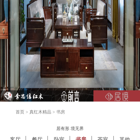
首页
>
真红木精品
>
书房
居有形 境无界
客厅
餐厅
卧室
书房
茶室
其他